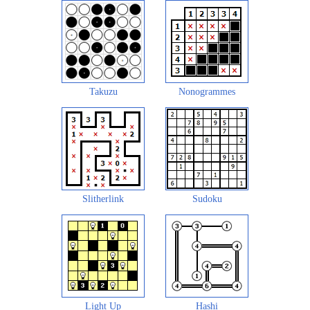
Takuzu
Nonogrammes
Slitherlink
Sudoku
Light Up
Hashi