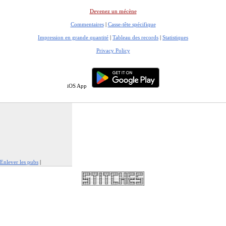
Devenez un mécène
Commentaires
|
Casse-tête spécifique
Impression en grande quantité
|
Tableau des records
|
Statistiques
Privacy Policy
iOS App
Enlever les pubs
|
Signaler cette publicité