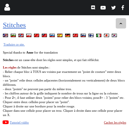
Stitches
Traduire ce site.
Special thanks to
Anne
for the translation
Stitches
est un casse-tête dont les règles sont simples, et qui fait réfléchir.
Les règles
de Stitches sont simples :
- Relier chaque bloc à TOUS ses voisins par exactement un "point de couture" entre deux
blocs.
- un "point" relie deux cellules adjacentes (horizontalement ou verticalement) de deux blocs
différents.
- deux "points" ne peuvent pas partir du même trou.
- les chiffres autour de la grille indiquent le nombre de trous sur la ligne ou la colonne.
- Pour
2÷
, il faut utiliser deux "points" pour relier des blocs voisins; pour
3÷
- 3 "points" etc.
Cliquer entre deux cellules pour placer un "point".
Cliquer à droite sur une bordure pour la rendre rouge.
Cliquer dans une cellule pour placer un trou. Cliquer à droite dans une cellule pour placer
un X.
Tutoriel vidéo
Cacher les règles