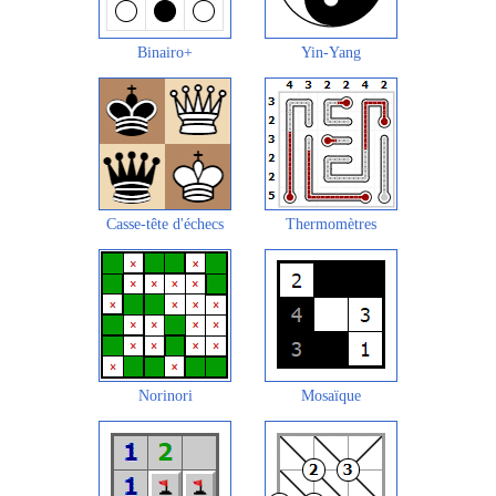
Binairo+
Yin-Yang
Casse-tête d'échecs
Thermomètres
Norinori
Mosaïque