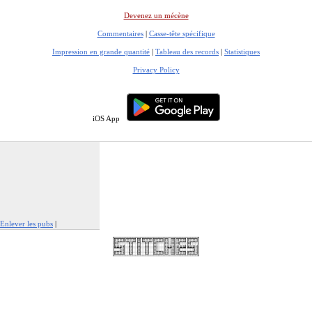
Devenez un mécène
Commentaires
|
Casse-tête spécifique
Impression en grande quantité
|
Tableau des records
|
Statistiques
Privacy Policy
iOS App
Enlever les pubs
|
Signaler cette publicité