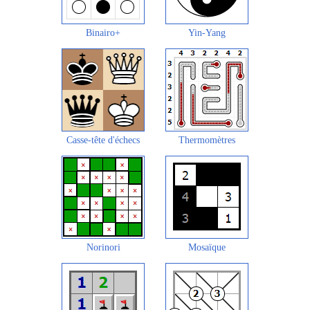
Binairo+
Yin-Yang
Casse-tête d'échecs
Thermomètres
Norinori
Mosaïque