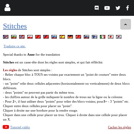
Stitches
Traduire ce site.
Special thanks to
Anne
for the translation
Stitches
est un casse-tête dont les règles sont simples, et qui fait réfléchir.
Les règles
de Stitches sont simples :
- Relier chaque bloc à TOUS ses voisins par exactement un "point de couture" entre deux
blocs.
- un "point" relie deux cellules adjacentes (horizontalement ou verticalement) de deux blocs
différents.
- deux "points" ne peuvent pas partir du même trou.
- les chiffres autour de la grille indiquent le nombre de trous sur la ligne ou la colonne.
- Pour
2÷
, il faut utiliser deux "points" pour relier des blocs voisins; pour
3÷
- 3 "points" etc.
Cliquer entre deux cellules pour placer un "point".
Cliquer à droite sur une bordure pour la rendre rouge.
Cliquer dans une cellule pour placer un trou. Cliquer à droite dans une cellule pour placer
un X.
Tutoriel vidéo
Cacher les règles