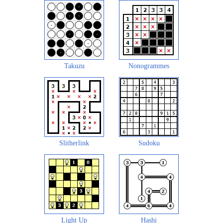
Takuzu
Nonogrammes
Slitherlink
Sudoku
Light Up
Hashi