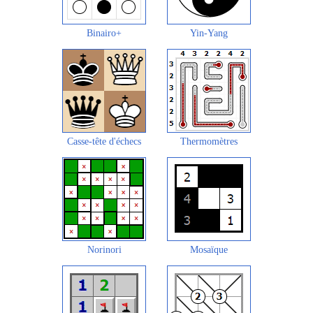
Binairo+
Yin-Yang
Casse-tête d'échecs
Thermomètres
Norinori
Mosaïque