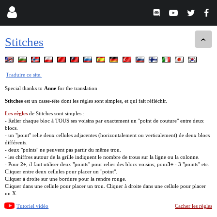
Stitches
Traduire ce site.
Special thanks to
Anne
for the translation
Stitches
est un casse-tête dont les règles sont simples, et qui fait réfléchir.
Les règles
de Stitches sont simples :
- Relier chaque bloc à TOUS ses voisins par exactement un "point de couture" entre deux
blocs.
- un "point" relie deux cellules adjacentes (horizontalement ou verticalement) de deux blocs
différents.
- deux "points" ne peuvent pas partir du même trou.
- les chiffres autour de la grille indiquent le nombre de trous sur la ligne ou la colonne.
- Pour
2÷
, il faut utiliser deux "points" pour relier des blocs voisins; pour
3÷
- 3 "points" etc.
Cliquer entre deux cellules pour placer un "point".
Cliquer à droite sur une bordure pour la rendre rouge.
Cliquer dans une cellule pour placer un trou. Cliquer à droite dans une cellule pour placer
un X.
Tutoriel vidéo
Cacher les règles