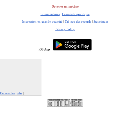
Devenez un mécène
Commentaires
|
Casse-tête spécifique
Impression en grande quantité
|
Tableau des records
|
Statistiques
Privacy Policy
iOS App
Enlever les pubs
|
Signaler cette publicité