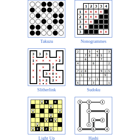
Takuzu
Nonogrammes
Slitherlink
Sudoku
Light Up
Hashi