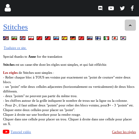
Stitches
Traduire ce site.
Special thanks to
Anne
for the translation
Stitches
est un casse-tête dont les règles sont simples, et qui fait réfléchir.
Les règles
de Stitches sont simples :
- Relier chaque bloc à TOUS ses voisins par exactement un "point de couture" entre deux
blocs.
- un "point" relie deux cellules adjacentes (horizontalement ou verticalement) de deux blocs
différents.
- deux "points" ne peuvent pas partir du même trou.
- les chiffres autour de la grille indiquent le nombre de trous sur la ligne ou la colonne.
- Pour
2÷
, il faut utiliser deux "points" pour relier des blocs voisins; pour
3÷
- 3 "points" etc.
Cliquer entre deux cellules pour placer un "point".
Cliquer à droite sur une bordure pour la rendre rouge.
Cliquer dans une cellule pour placer un trou. Cliquer à droite dans une cellule pour placer
un X.
Tutoriel vidéo
Cacher les règles