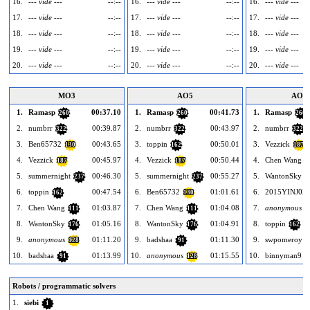
16.
--- vide ---
--:--
16.
--- vide ---
--:--
16.
--- vide ---
17.
--- vide ---
--:--
17.
--- vide ---
--:--
17.
--- vide ---
18.
--- vide ---
--:--
18.
--- vide ---
--:--
18.
--- vide ---
19.
--- vide ---
--:--
19.
--- vide ---
--:--
19.
--- vide ---
20.
--- vide ---
--:--
20.
--- vide ---
--:--
20.
--- vide ---
MO3
AO5
AO1
1.
Ramasp
00:37.10
1.
Ramasp
00:41.73
1.
Ramasp
260
260
260
2.
numbrr
00:39.87
2.
numbrr
00:43.97
2.
numbrr
322
322
322
3.
Ben65732
00:43.65
3.
toppin
00:50.01
3.
Vezzick
130
162
187
4.
Vezzick
00:45.97
4.
Vezzick
00:50.44
4.
Chen Wang
187
187
1
5.
summernight
00:46.30
5.
summernight
00:55.27
5.
WantonSky
237
237
1
6.
toppin
00:47.54
6.
Ben65732
01:01.61
6.
2015YINJ02
162
130
7.
Chen Wang
01:03.87
7.
Chen Wang
01:04.08
7.
anonymous
111
111
1
8.
WantonSky
01:05.16
8.
WantonSky
01:04.91
8.
toppin
176
176
162
9.
anonymous
01:11.20
9.
badshaa
01:11.30
9.
swpomeroy
128
91
1
10.
badshaa
01:13.99
10.
anonymous
01:15.55
10.
binnyman9
91
128
1
Robots / programmatic solvers
1.
siebi
1