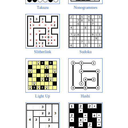
Takuzu
Nonogrammes
Slitherlink
Sudoku
Light Up
Hashi