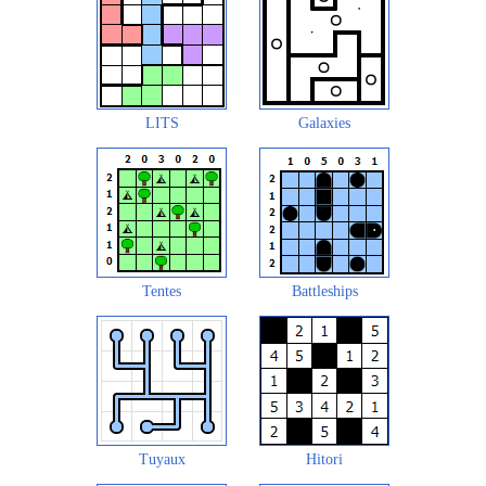
LITS
Galaxies
Tentes
Battleships
Tuyaux
Hitori