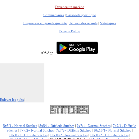
Devenez un mécène
Commentaires
|
Casse-tête spécifique
Impression en grande quantité
|
Tableau des records
|
Statistiques
Privacy Policy
iOS App
Enlever les pubs
|
Signaler cette publicité
5x5/1÷ Normal Stitches
|
5x5/1÷ Difficile Stitches
|
7x7/1÷ Normal Stitches
|
7x7/1÷ Difficile
Stitches
|
7x7/2÷ Normal Stitches
|
7x7/2÷ Difficile Stitches
|
10x10/1÷ Normal Stitches
|
10x10/1÷ Difficile Stitches
|
10x10/2÷ Normal Stitches
|
10x10/2÷ Difficile Stitches
|