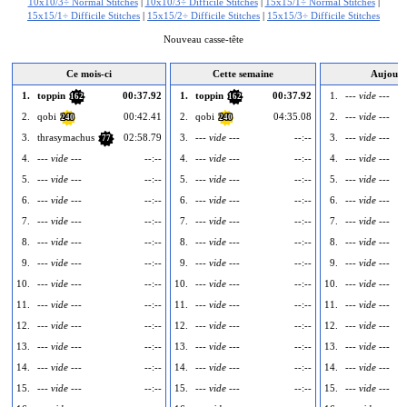
10x10/3÷ Normal Stitches
|
10x10/3÷ Difficile Stitches
|
15x15/1÷ Normal Stitches
|
15x15/1÷ Difficile Stitches
|
15x15/2÷ Difficile Stitches
|
15x15/3÷ Difficile Stitches
Nouveau casse-tête
Ce mois-ci
Cette semaine
Aujourd
1.
toppin
00:37.92
1.
toppin
00:37.92
1.
--- vide ---
162
162
2.
qobi
00:42.41
2.
qobi
04:35.08
2.
--- vide ---
240
240
3.
thrasymachus
02:58.79
3.
--- vide ---
--:--
3.
--- vide ---
77
4.
--- vide ---
--:--
4.
--- vide ---
--:--
4.
--- vide ---
5.
--- vide ---
--:--
5.
--- vide ---
--:--
5.
--- vide ---
6.
--- vide ---
--:--
6.
--- vide ---
--:--
6.
--- vide ---
7.
--- vide ---
--:--
7.
--- vide ---
--:--
7.
--- vide ---
8.
--- vide ---
--:--
8.
--- vide ---
--:--
8.
--- vide ---
9.
--- vide ---
--:--
9.
--- vide ---
--:--
9.
--- vide ---
10.
--- vide ---
--:--
10.
--- vide ---
--:--
10.
--- vide ---
11.
--- vide ---
--:--
11.
--- vide ---
--:--
11.
--- vide ---
12.
--- vide ---
--:--
12.
--- vide ---
--:--
12.
--- vide ---
13.
--- vide ---
--:--
13.
--- vide ---
--:--
13.
--- vide ---
14.
--- vide ---
--:--
14.
--- vide ---
--:--
14.
--- vide ---
15.
--- vide ---
--:--
15.
--- vide ---
--:--
15.
--- vide ---