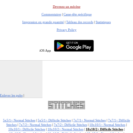
Devenez un mécène
Commentaires
|
Casse-tête spécifique
Impression en grande quantité
|
Tableau des records
|
Statistiques
Privacy Policy
iOS App
Enlever les pubs
|
Signaler cette publicité
5x5/1÷ Normal Stitches
|
5x5/1÷ Difficile Stitches
|
7x7/1÷ Normal Stitches
|
7x7/1÷ Difficile
Stitches
|
7x7/2÷ Normal Stitches
|
7x7/2÷ Difficile Stitches
|
10x10/1÷ Normal Stitches
|
10x10/1÷ Difficile Stitches
|
10x10/2÷ Normal Stitches
|
10x10/2÷ Difficile Stitches
|