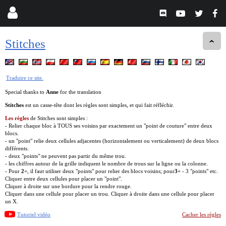
Stitches
Traduire ce site.
Special thanks to
Anne
for the translation
Stitches
est un casse-tête dont les règles sont simples, et qui fait réfléchir.
Les règles
de Stitches sont simples :
- Relier chaque bloc à TOUS ses voisins par exactement un "point de couture" entre deux
blocs.
- un "point" relie deux cellules adjacentes (horizontalement ou verticalement) de deux blocs
différents.
- deux "points" ne peuvent pas partir du même trou.
- les chiffres autour de la grille indiquent le nombre de trous sur la ligne ou la colonne.
- Pour
2÷
, il faut utiliser deux "points" pour relier des blocs voisins; pour
3÷
- 3 "points" etc.
Cliquer entre deux cellules pour placer un "point".
Cliquer à droite sur une bordure pour la rendre rouge.
Cliquer dans une cellule pour placer un trou. Cliquer à droite dans une cellule pour placer
un X.
Tutoriel vidéo
Cacher les règles