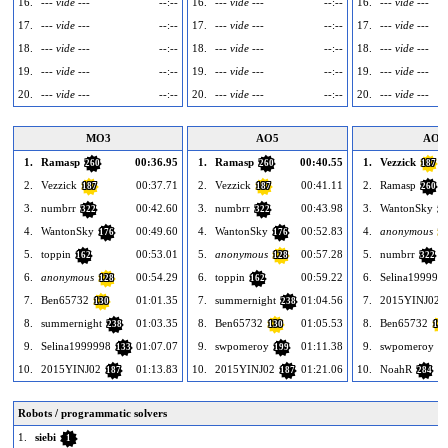
16.
--- vide ---
--:--
16.
--- vide ---
--:--
16.
--- vide ---
17.
--- vide ---
--:--
17.
--- vide ---
--:--
17.
--- vide ---
18.
--- vide ---
--:--
18.
--- vide ---
--:--
18.
--- vide ---
19.
--- vide ---
--:--
19.
--- vide ---
--:--
19.
--- vide ---
20.
--- vide ---
--:--
20.
--- vide ---
--:--
20.
--- vide ---
MO3
AO5
AO1
1.
Ramasp
00:36.95
1.
Ramasp
00:40.55
1.
Vezzick
260
260
187
2.
Vezzick
00:37.71
2.
Vezzick
00:41.11
2.
Ramasp
187
187
260
3.
numbrr
00:42.60
3.
numbrr
00:43.98
3.
WantonSky
322
322
17
4.
WantonSky
00:49.60
4.
WantonSky
00:52.83
4.
anonymous
176
176
12
5.
toppin
00:53.01
5.
anonymous
00:57.28
5.
numbrr
162
128
322
6.
anonymous
00:54.29
6.
toppin
00:59.22
6.
Selina199999
128
162
7.
Ben65732
01:01.35
7.
summernight
01:04.56
7.
2015YINJ02
130
238
8.
summernight
01:03.35
8.
Ben65732
01:05.53
8.
Ben65732
238
130
130
9.
Selina1999998
01:07.07
9.
swpomeroy
01:11.38
9.
swpomeroy
133
199
1
10.
2015YINJ02
01:13.83
10.
2015YINJ02
01:21.06
10.
NoahR
187
187
284
Robots / programmatic solvers
1.
siebi
1