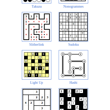
Takuzu
Nonogrammes
Slitherlink
Sudoku
Light Up
Hashi